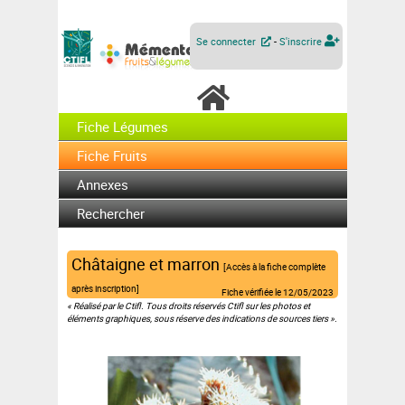
Se connecter
-
S'inscrire
Fiche Légumes
Fiche Fruits
Annexes
Rechercher
Châtaigne et marron
[Accès à la fiche complète
après inscription]
Fiche vérifiée le
12/05/2023
« Réalisé par le Ctifl. Tous droits réservés Ctifl sur les photos et
éléments graphiques, sous réserve des indications de sources tiers ».